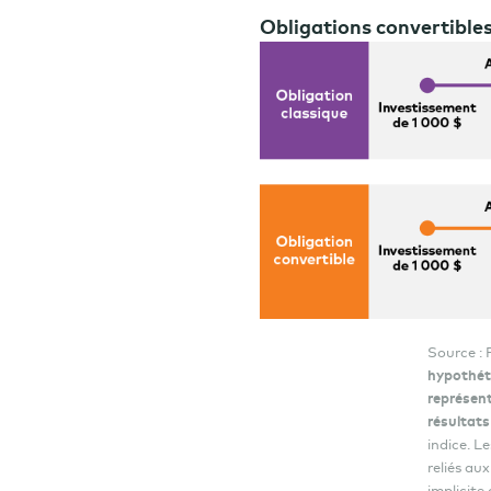
Obligations convertibles
Source :
hypothéti
représent
résultats
indice. Le
reliés au
implicite