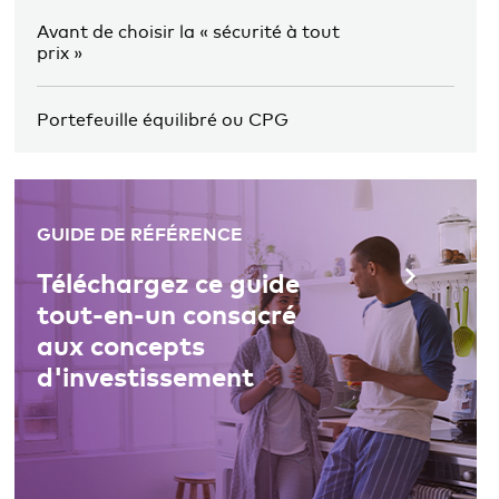
Avant de choisir la « sécurité à tout
prix »
Portefeuille équilibré ou CPG
GUIDE DE RÉFÉRENCE
Téléchargez ce guide
tout-en-un consacré
aux concepts
d'investissement