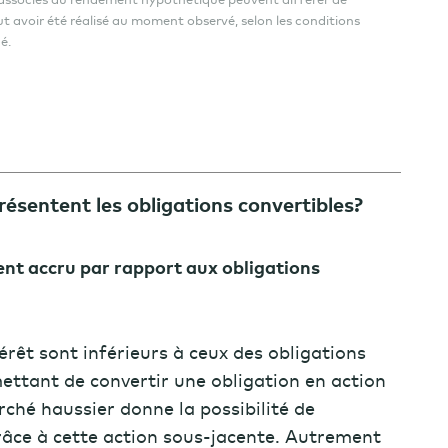
ut avoir été réalisé au moment observé, selon les conditions
é.
résentent les obligations convertibles?
ent accru par rapport aux obligations
érêt sont inférieurs à ceux des obligations
mettant de convertir une obligation en action
ché haussier donne la possibilité de
grâce à cette action sous-jacente. Autrement