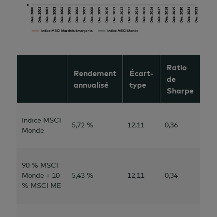
Ratio
Rendement
Écart-
de
annualisé
type
Sharpe
Indice MSCI
5,72 %
12,11
0,36
Monde
90 % MSCI
Monde + 10
5,43 %
12,11
0,34
% MSCI ME