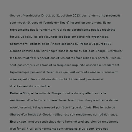
Source : Morningstar Direct, au 31 octobre 2023. Les rendements présentés
sont hypothétiques et fournis aux fins d’illustration seulement. Ils ne
représentent pas le rendement réel et ne garantissent pas les résultats
futurs. Le calcul de ces résultats est basé sur certaines hypothèses,
notamment l’utilisation de l’indice des bons du Trésor à 91 jours FTSE
Canada comme taux sans risque dans le calcul du ratio de Sharpe. Les taxes,
les frais relatifs aux opérations et les autres frais reliés aux portefeuilles ne
sont pas compris; ces frais et la fréquence implicite associés au rendement
hypothétique peuvent différer de ce qui peut avoir été réalisé au moment
observé, selon les conditions du marché.
On ne peut pas investir
directement dans un indice.
Ratio de Sharpe :
le ratio de Sharpe montre dans quelle mesure le
rendement d’un fonds rémunère l’investisseur pour chaque unité de risque
absolu assumé, tel que mesuré par l’écart-type du fonds. Plus le ratio de
Sharpe d’un fonds est élevé, meilleur est son rendement corrigé du risque.
Écart-type :
mesure statistique de la fourchette/dispersion de rendement
d’un fonds. Plus les rendements sont variables, plus l’écart-type est