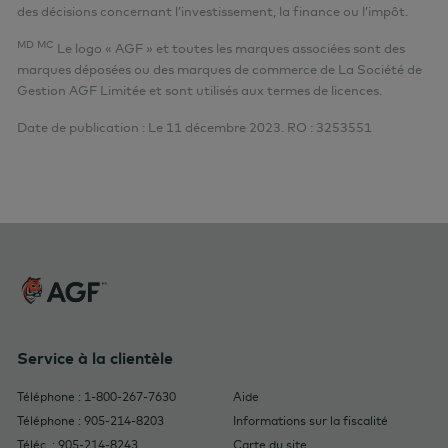
des décisions concernant l’investissement, la finance ou l’impôt.
MD MC
Le logo « AGF » et toutes les marques associées sont des
marques déposées ou des marques de commerce de La Société de
Gestion AGF Limitée et sont utilisés aux termes de licences.
Date de publication : Le 11 décembre 2023.
RO :
3253551
Service à la clientèle
Téléphone : 1-800-267-7630
Aide
Téléphone : 905-214-8203
Informations sur la fiscalité
Téléc. : 905-214-8243
Carte du site