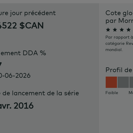
ure jour précédent
Cote glo
par Mor
4522 $CAN
Par rapport à
catégorie Rev
mondial.
dement DDA %
7
Profil de
0-06-2026
 de lancement de la série
Faible
M
avr. 2016