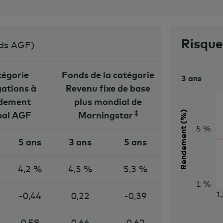
Risqu
nds AGF
)
égorie
Fonds de la catégorie
3 ans
gations à
Revenu fixe de base
dement
plus mondial de
‡
Rendement (%)
bal AGF
Morningstar
5 %
5 ans
3 ans
5 ans
4,2 %
4,5 %
5,3 %
1 %
1
-0,44
0,22
-0,39
0,58
0,66
0,62