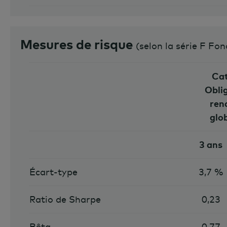
Mesures de risque
(
selon la série F Fo
Cat
Obli
ren
glo
3 ans
Écart-type
3,7 %
Ratio de Sharpe
0,23
Bêta
0,77