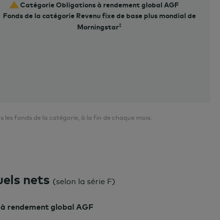
Catégorie Obligations à rendement global AGF
Fonds de la catégorie Revenu fixe de base plus mondial de
Morningstar
es fonds de la catégorie, à la fin de chaque mois.
els nets
(
selon la série F
)
 à rendement global AGF