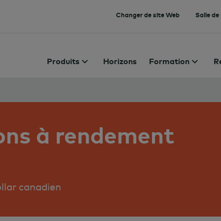
Changer de site Web
Salle de
Produits
Horizons
Formation
R
ons à rendement
ollar canadien