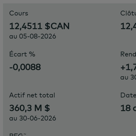
Cours
Clôt
12,4511 $CAN
12,
au
05-08-2026
Écart %
Ren
-0,0088
+1,
au
3
Actif net total
Date
360,3 M $
18 
au
30-06-2026
~