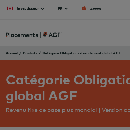
Skip to content
Investisseur
FR
Accès
Accueil
Produits
Catégorie Obligations à rendement global AGF
Catégorie Obligati
global AGF
Revenu fixe de base plus mondial | Version d