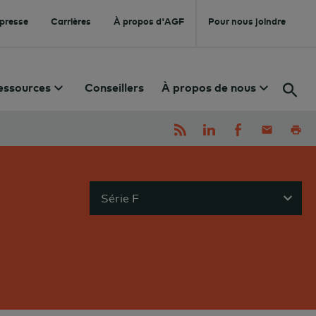
 presse
Carrières
À propos d'AGF
Pour nous joindre
essources
Conseillers
À propos de nous
Série F
Sho