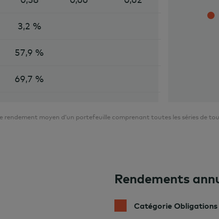
3,2 %
57,9 %
69,7 %
rendement moyen d’un portefeuille comprenant toutes les séries de tous l
Rendements annu
Catégorie Obligations