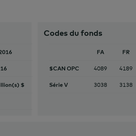
Codes du fonds
 2016
FA
FR
016
$CAN OPC
4089
4189
llion(s) $
Série V
3038
3138