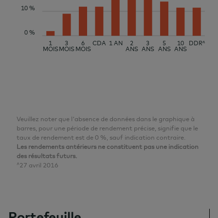
10 %
0 %
1
3
6
CDA
1 AN
2
3
5
10
DDR^
MOIS
MOIS
MOIS
ANS
ANS
ANS
ANS
Veuillez noter que l'absence de données dans le graphique à
barres, pour une période de rendement précise, signifie que le
taux de rendement est de 0 %, sauf indication contraire.
Les rendements antérieurs ne constituent pas une indication
des résultats futurs.
^27 avril 2016
Portefeuille