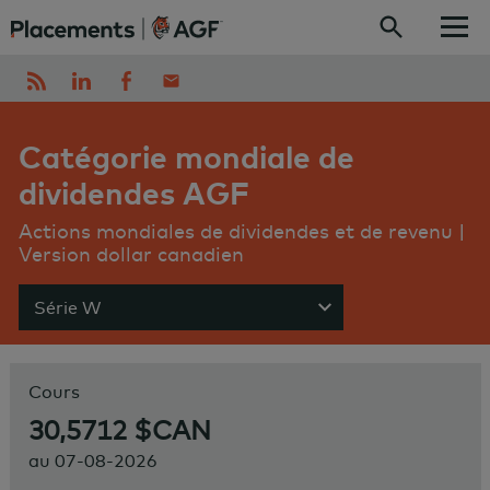
Skip to content
Catégorie mondiale de
dividendes AGF
Actions mondiales de dividendes et de revenu |
Version dollar canadien
Série W
Show menu
Cours
30,5712 $CAN
au
07-08-2026