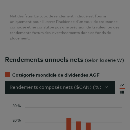
Net des frais. Le taux de rendement indiqué est fourni
uniquement pour illustrer l’incidence d’un taux de croissance
composé et ne constitue pas une prévision de la valeur ou des
rendements futurs des investissements dans ce fonds de
placement.
Rendements annuels nets
(
selon la série W
)
Catégorie mondiale de dividendes AGF
Rendements composés nets ($CAN) (%)
30 %
20 %