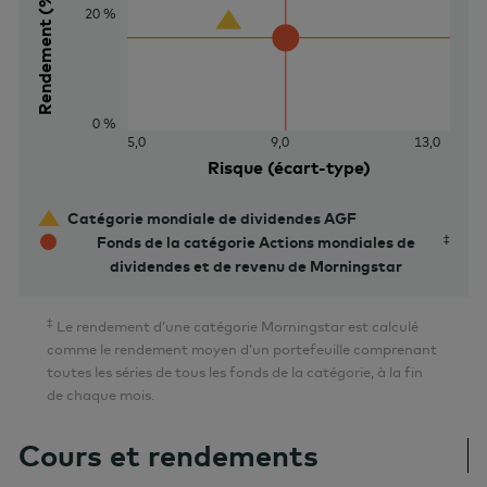
Rendement (%)
20 %
0 %
5,0
9,0
13,0
Risque (écart-type)
Catégorie mondiale de dividendes AGF
Fonds de la catégorie Actions mondiales de
dividendes et de revenu de Morningstar
‡
Le rendement d’une catégorie Morningstar est calculé
comme le rendement moyen d’un portefeuille comprenant
toutes les séries de tous les fonds de la catégorie, à la fin
de chaque mois.
Cours et rendements