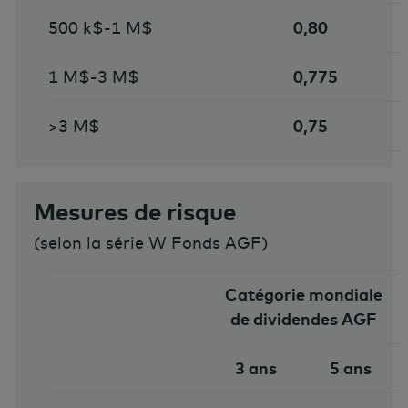
500 k$-1 M$
0,80
1 M$-3 M$
0,775
>3 M$
0,75
Mesures de risque
(
selon la série W Fonds AGF
)
Catégorie mondiale
de dividendes AGF
3 ans
5 ans