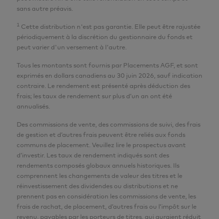
sans autre préavis.
Regina Chi
1
Cette distribution n'est pas garantie. Elle peut être rajustée
CFA
périodiquement à la discrétion du gestionnaire du fonds et
VP et gestionnaire de portefeuille
peut varier d'un versement à l'autre.
Placements AGF Inc.
Tous les montants sont fournis par Placements AGF, et sont
exprimés en dollars canadiens au 30 juin 2026, sauf indication
Dagmar Pagel
contraire. Le rendement est présenté après déduction des
frais; les taux de rendement sur plus d’un an ont été
CFA
annualisés.
Directeur, spécialiste de portefeuilles
Des commissions de vente, des commissions de suivi, des frais
Placements AGF Inc.
de gestion et d’autres frais peuvent être reliés aux fonds
communs de placement. Veuillez lire le prospectus avant
d’investir. Les taux de rendement indiqués sont des
Wyeth Wright
rendements composés globaux annuels historiques. Ils
CFA
comprennent les changements de valeur des titres et le
réinvestissement des dividendes ou distributions et ne
Analyste principal, Actions mondiales
prennent pas en considération les commissions de vente, les
Placements AGF Inc.
frais de rachat, de placement, d’autres frais ou l’impôt sur le
revenu, payables par les porteurs de titres, qui auraient réduit