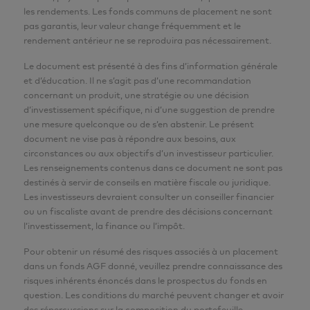
les rendements. Les fonds communs de placement ne sont
« CFA® » et « Chartered Financial Analyst® » sont des
pas garantis, leur valeur change fréquemment et le
marques de commerce du CFA Institute.
rendement antérieur ne se reproduira pas nécessairement.
Le document est présenté à des fins d’information générale
et d’éducation. Il ne s’agit pas d’une recommandation
concernant un produit, une stratégie ou une décision
d’investissement spécifique, ni d’une suggestion de prendre
une mesure quelconque ou de s’en abstenir. Le présent
document ne vise pas à répondre aux besoins, aux
circonstances ou aux objectifs d’un investisseur particulier.
Les renseignements contenus dans ce document ne sont pas
destinés à servir de conseils en matière fiscale ou juridique.
Les investisseurs devraient consulter un conseiller financier
ou un fiscaliste avant de prendre des décisions concernant
l’investissement, la finance ou l’impôt.
Pour obtenir un résumé des risques associés à un placement
dans un fonds AGF donné, veuillez prendre connaissance des
risques inhérents énoncés dans le prospectus du fonds en
question. Les conditions du marché peuvent changer et avoir
des répercussions sur la composition du portefeuille.