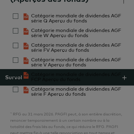
membre de la CFA® Society Toronto.
Aria Samarzadeh
Catégorie mondiale de dividendes AGF
M.Fin., CFA
série Q Aperçu du fonds
« CFA® » et « Chartered Financial Analyst® » sont des
Analyste
marques de commerce du CFA Institute.
Catégorie mondiale de dividendes AGF
Placements AGF Inc.
série W Aperçu du fonds
Catégorie mondiale de dividendes AGF
série FV Aperçu du fonds
Pulkit Sabharwal
Expérience à AGF depuis
Catégorie mondiale de dividendes AGF
MBA
série V Aperçu du fonds
1987
Analyste
Catégorie mondiale de dividendes AGF
Survol
FCP Aperçu du fonds
Placements AGF Inc.
Expérience dans le domaine
Catégorie mondiale de dividendes AGF
série F Aperçu du fonds
Lillian Zhang
1987
MBA, CFA
~
RFG au 31 mars 2026. PAGFI peut, à son entière discrétion,
Analyste
renoncer temporairement à un certain nombre ou à la
Placements AGF Inc.
totalité des frais liés au fonds, ce qui réduira le RFG. PAGFI
peut mettre fin à une telle renonciation en tout temps et