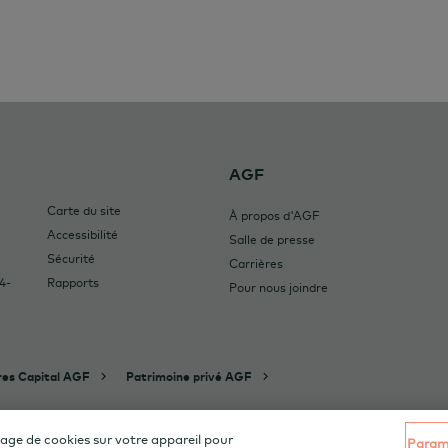
AGF
Carte du site
À propos d'AGF
Accessibilité
Salle de presse
Sécurité
Carrières
4-
Rapports
Pour nous joindre
res Capital AGF
Patrimoine privé AGF
iété de Gestion AGF Limitée. Tous droits réservés.
kage de cookies sur votre appareil pour
Paramè