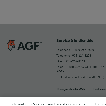
Service à la clientèle
Téléphone : 1-800-267-7630
Téléphone : 905-214-8203
Téléc. : 905-214-8243
Téléc. : 1-888-329-4243 (1-888-FAX-
AGF)
Du lundi au vendredi 8 h à 20 h (HE)
Changer de site Web
Partenai
Pages du site Web AGF © 2026 La Soc
En cliquant sur « Accepter tous les cookies », vous acceptez le stoc