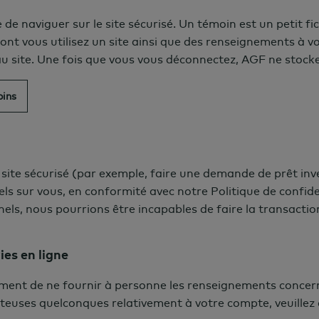
e naviguer sur le site sécurisé. Un t
é
moin est un petit fic
t vous utilisez un site ainsi que des renseignements à vot
ite. Une fois que vous vous déconnectez, AGF ne stocke p
oins
e site sécurisé (par exemple, faire une demande de prêt 
s sur vous, en conformité avec notre Politique de confide
nels, nous pourrions être incapables de faire la transactio
ies en ligne
ent de ne fournir à personne les renseignements concerna
outeuses quelconques relativement à votre compte, veuil