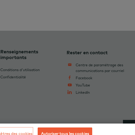
Renseignements
Rester en contact
importants
Centre de paramétrage des
Conditions d'utilisation
communications par courriel
Confidentialité
Facebook
YouTube
LinkedIn
tres des cookies
Autoriser tous les cookies