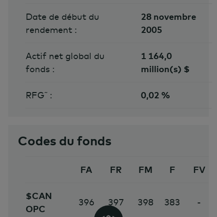
Date de début du
28 novembre
rendement :
2005
Actif net global du
1 164,0
fonds :
million(s) $
RFG˜ :
0,02 %
Codes du fonds
FA
FR
FM
F
FV
$CAN
396
397
398
383
-
OPC