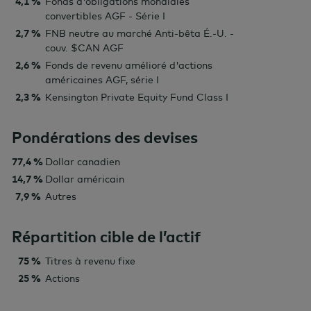
4,1 %
Fonds d'obligations mondiales
convertibles AGF - Série I
2,7 %
FNB neutre au marché Anti-bêta É.-U. -
couv. $CAN AGF
2,6 %
Fonds de revenu amélioré d'actions
américaines AGF, série I
2,3 %
Kensington Private Equity Fund Class I
Pondérations des devises
77,4 %
Dollar canadien
14,7 %
Dollar américain
7,9 %
Autres
Répartition cible de l’actif
75 %
Titres à revenu fixe
25 %
Actions