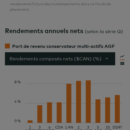
rendements futurs des investissements dans ce fonds de
placement.
Rendements annuels nets
(
selon la série Q
)
Port de revenu conservateur multi-actifs AGF
Rendements composés nets ($CAN) (%)
8 %
4 %
0 %
1
3
6
CDA
1 AN
2
3
5
10
DDR^