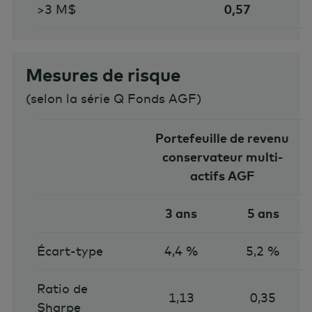
>3 M$
0,57
Mesures de risque
(
selon la série Q Fonds AGF
)
Portefeuille de revenu
conservateur multi-
actifs AGF
3 ans
5 ans
Écart-type
4,4 %
5,2 %
Ratio de
1,13
0,35
Sharpe