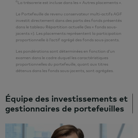
¤
La trésorerie est incluse dans les « Autres placements ».
Le Portefeuille de revenu conservateur multi-actifs AGF
investit directement dans des parts des fonds présentés
dans le tableau Répartition actuelle (les « fonds sous-
jacents »). Les placements représentent la participation
proportionnelle à l’actif agrégé des fonds sous-jacents.
Les pondérations sont déterminées en fonction d’un
examen dans le cadre duquel les caractéristiques
proportionnelles du portefeuille, quant aux titres
détenus dans les fonds sous-jacents, sont agrégées.
Équipe des investissements et
gestionnaires de portefeuilles