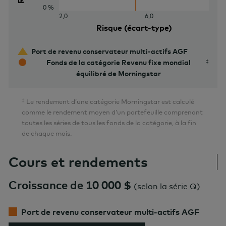
0 %
2,0
6,0
Risque (écart-type)
Port de revenu conservateur multi-actifs AGF
Fonds de la catégorie Revenu fixe mondial
équilibré de Morningstar
‡
Le rendement d’une catégorie Morningstar est calculé
comme le rendement moyen d’un portefeuille comprenant
toutes les séries de tous les fonds de la catégorie, à la fin
de chaque mois.
Cours et rendements
Croissance de 10 000 $
(
selon la série Q
)
Port de revenu conservateur multi-actifs AGF