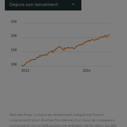
Depuis son lancement
25K
20K
15K
10K
2013
2024
Net des frais. Le taux de rendement indiqué est fourni
uniquement pour illustrer l’incidence d’un taux de croissance
composé et ne constitue pas une prévision de la valeur ou des