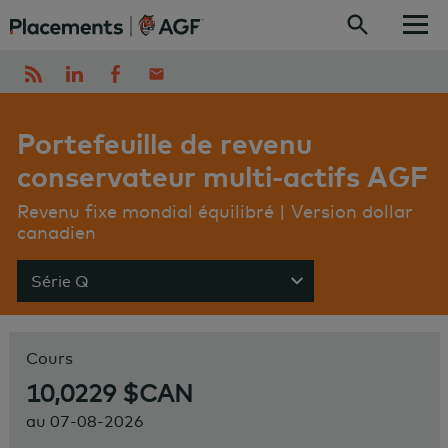
Skip to content
Portefeuille de revenu
conservateur multi-actifs AGF
Revenu fixe mondial équilibré | Version dollar
canadien
Série Q
Show menu
Cours
10,0229 $CAN
au
07-08-2026