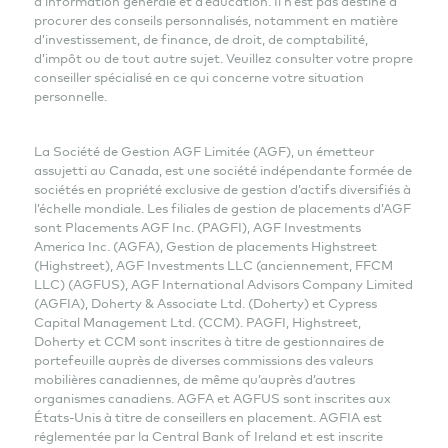
d’information générale et d’éducation. Il n’est pas destiné à
procurer des conseils personnalisés, notamment en matière
d’investissement, de finance, de droit, de comptabilité,
d’impôt ou de tout autre sujet. Veuillez consulter votre propre
conseiller spécialisé en ce qui concerne votre situation
personnelle.
La Société de Gestion AGF Limitée (AGF), un émetteur
assujetti au Canada, est une société indépendante formée de
sociétés en propriété exclusive de gestion d’actifs diversifiés à
l’échelle mondiale. Les filiales de gestion de placements d’AGF
sont Placements AGF Inc. (PAGFI), AGF Investments
America Inc. (AGFA), Gestion de placements Highstreet
(Highstreet), AGF Investments LLC (anciennement, FFCM
LLC) (AGFUS), AGF International Advisors Company Limited
(AGFIA), Doherty & Associate Ltd. (Doherty) et Cypress
Capital Management Ltd. (CCM). PAGFI, Highstreet,
Doherty et CCM sont inscrites à titre de gestionnaires de
portefeuille auprès de diverses commissions des valeurs
mobilières canadiennes, de même qu’auprès d’autres
organismes canadiens. AGFA et AGFUS sont inscrites aux
États-Unis à titre de conseillers en placement. AGFIA est
réglementée par la Central Bank of Ireland et est inscrite