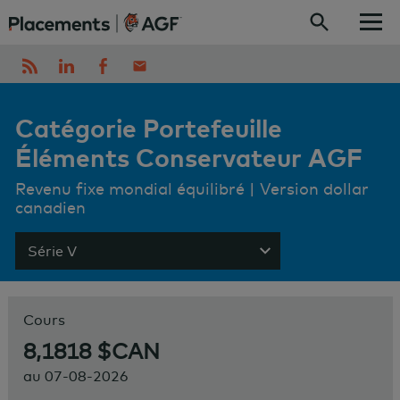
Skip to content
Catégorie Portefeuille
Éléments Conservateur AGF
Revenu fixe mondial équilibré | Version dollar
canadien
Série V
Show menu
Cours
8,1818 $CAN
au
07-08-2026