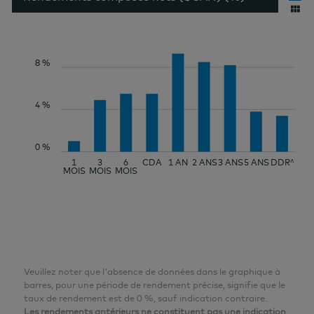
8 %
4 %
0 %
1
3
6
CDA
1 AN
2 ANS
3 ANS
5 ANS
DDR^
MOIS
MOIS
MOIS
Veuillez noter que l'absence de données dans le graphique à
barres, pour une période de rendement précise, signifie que le
taux de rendement est de 0 %, sauf indication contraire.
Les rendements antérieurs ne constituent pas une indication