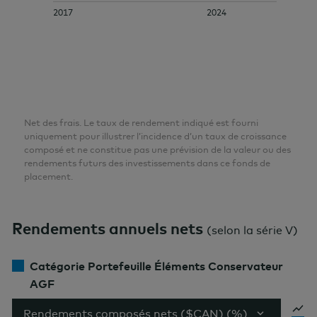
2017
2024
Net des frais. Le taux de rendement indiqué est fourni
uniquement pour illustrer l’incidence d’un taux de croissance
composé et ne constitue pas une prévision de la valeur ou des
rendements futurs des investissements dans ce fonds de
placement.
Rendements annuels nets
(
selon la série V
)
Catégorie Portefeuille Éléments Conservateur
AGF
Rendements composés nets ($CAN) (%)