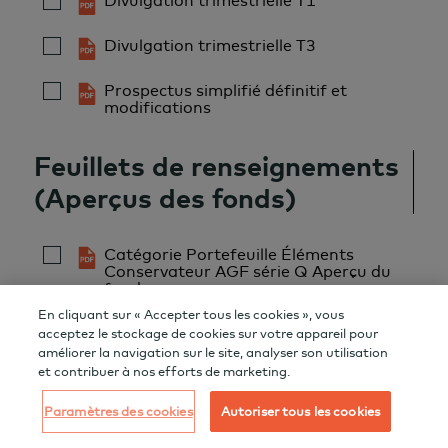
Divulgation trimestrielle T3
Prospectus simplifié définitif et
modifications
Feuillets de renseignements
(Aperçus des fonds)
Catégorie Portefeuille Éléments
Conservateur AGF série Q Aperçu du
fonds
En cliquant sur « Accepter tous les cookies », vous
Catégorie Portefeuille Éléments
acceptez le stockage de cookies sur votre appareil pour
Conservateur AGF série W Aperçu du
fonds
améliorer la navigation sur le site, analyser son utilisation
et contribuer à nos efforts de marketing.
Catégorie Portefeuille Éléments
Conservateur AGF série FV Aperçu du
Paramètres des cookies
Autoriser tous les cookies
fonds