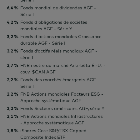
Série I
6,4 %
Fonds mondial de dividendes AGF -
Série I
4,2 %
Fonds d'obligations de sociétés
mondiales AGF - Série Y
3,2 %
Fonds d'actions mondiales Croissance
durable AGF - Série I
3,2 %
Fonds d’actifs réels mondiaux AGF -
série I
2,7 %
FNB neutre au marché Anti-bêta É.-U. -
couv. $CAN AGF
2,2 %
Fonds des marchés émergents AGF -
Série I
2,2 %
FNB Actions mondiales Facteurs ESG -
Approche systématique AGF
2,2 %
Fonds Secteurs américains AGF, série Y
2,1 %
FNB Actions mondiales Infrastructures
- Approche systématique AGF
1,8 %
iShares Core S&P/TSX Capped
Composite Index ETF