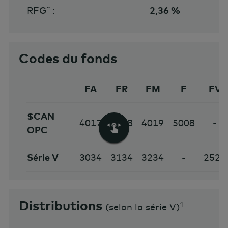
RFG˜ :
2,36 %
Codes du fonds
FA
FR
FM
F
FV
$CAN
4017
4018
4019
5008
-
OPC
Série V
3034
3134
3234
-
2520
Distributions
1
(
selon la série V
)