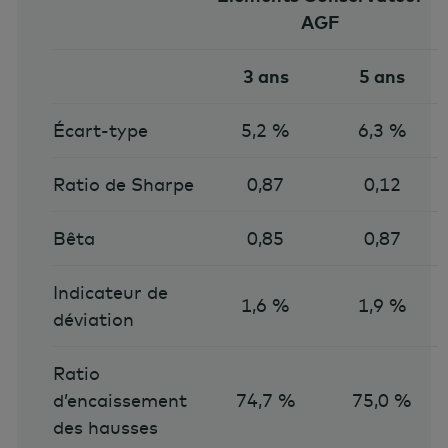
AGF
3 ans
5 ans
Écart-type
5,2 %
6,3 %
Ratio de Sharpe
0,87
0,12
Bêta
0,85
0,87
Indicateur de
1,6 %
1,9 %
déviation
Ratio
d’encaissement
74,7 %
75,0 %
des hausses