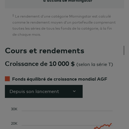
d'actions de Morningstar
‡
Le rendement d’une catégorie Morningstar est calculé
comme le rendement moyen d’un portefeuille comprenant
toutes les séries de tous les fonds de la catégorie, à la fin
de chaque mois.
Cours et rendements
Croissance de 10 000 $
(
selon la série T
)
Fonds équilibré de croissance mondial AGF
Depuis son lancement
30K
20K