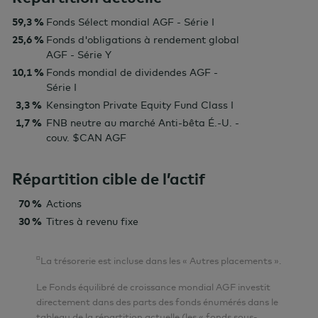
59,3 %
Fonds Sélect mondial AGF - Série I
25,6 %
Fonds d'obligations à rendement global
AGF - Série Y
10,1 %
Fonds mondial de dividendes AGF -
Série I
3,3 %
Kensington Private Equity Fund Class I
1,7 %
FNB neutre au marché Anti-bêta É.-U. -
couv. $CAN AGF
Répartition cible de l’actif
70 %
Actions
30 %
Titres à revenu fixe
¤
La trésorerie est incluse dans les « Autres placements ».
Le Fonds équilibré de croissance mondial AGF investit
directement dans des parts des fonds énumérés dans le
tableau de la répartition actuelle (les « fonds sous-