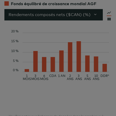
Fonds équilibré de croissance mondial AGF
Rendements composés nets ($CAN) (%)
20 %
15 %
10 %
5 %
0 %
1
3
6
CDA
1 AN
2
3
5
10
DDR^
MOIS
MOIS
MOIS
ANS
ANS
ANS
ANS