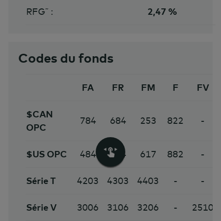
RFG˜ :
2,47 %
Codes du fonds
FA
FR
FM
F
FV
$CAN
784
684
253
822
-
OPC
$US OPC
484
584
617
882
-
Série T
4203
4303
4403
-
-
Série V
3006
3106
3206
-
2510