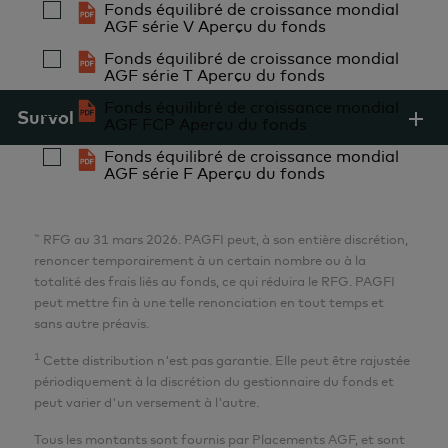
Fonds équilibré de croissance mondial
AGF série V Aperçu du fonds
Fonds équilibré de croissance mondial
AGF série T Aperçu du fonds
Fonds équilibré de croissance mondial
Survol
AGF FCP Aperçu du fonds
Fonds équilibré de croissance mondial
AGF série F Aperçu du fonds
~
RFG au 31 mars 2026. PAGFI peut, à son entière discrétion,
renoncer temporairement à un certain nombre ou à la
totalité des frais liés au fonds, ce qui réduira le RFG. PAGFI
peut mettre fin à une telle renonciation en tout temps et
sans autre préavis.
1
Cette distribution n'est pas garantie. Elle peut être rajustée
périodiquement à la discrétion du gestionnaire du fonds et
peut varier d'un versement à l'autre.
Tous les montants sont fournis par Placements AGF, et sont