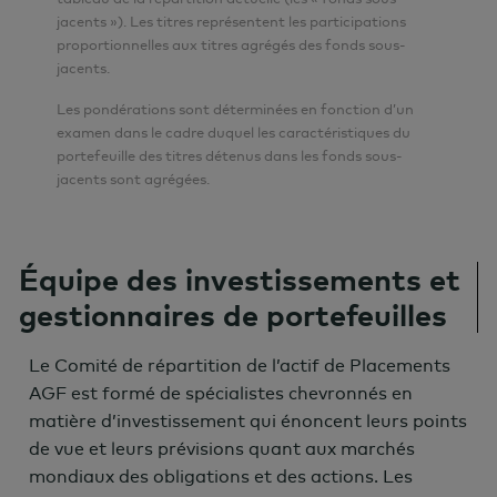
jacents »). Les titres représentent les participations
proportionnelles aux titres agrégés des fonds sous-
jacents.
Les pondérations sont déterminées en fonction d’un
examen dans le cadre duquel les caractéristiques du
portefeuille des titres détenus dans les fonds sous-
jacents sont agrégées.
Équipe des investissements et
gestionnaires de portefeuilles
Le Comité de répartition de l’actif de Placements
AGF est formé de spécialistes chevronnés en
matière d’investissement qui énoncent leurs points
de vue et leurs prévisions quant aux marchés
mondiaux des obligations et des actions. Les