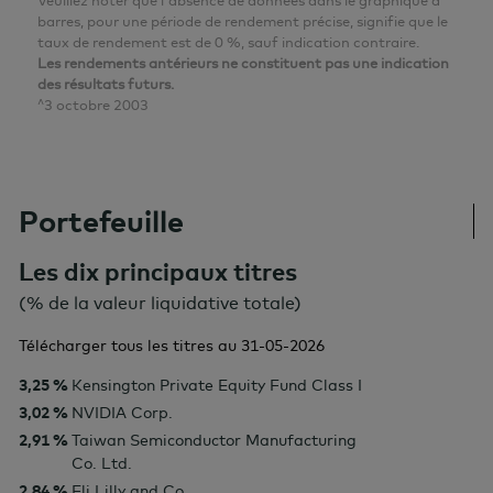
Veuillez noter que l'absence de données dans le graphique à
barres, pour une période de rendement précise, signifie que le
taux de rendement est de 0 %, sauf indication contraire.
Les rendements antérieurs ne constituent pas une indication
des résultats futurs.
^3 octobre 2003
Portefeuille
Les dix principaux titres
(% de la valeur liquidative totale)
Télécharger tous les titres au
31-05-2026
3,25 %
Kensington Private Equity Fund Class I
3,02 %
NVIDIA Corp.
2,91 %
Taiwan Semiconductor Manufacturing
Co. Ltd.
2,84 %
Eli Lilly and Co.