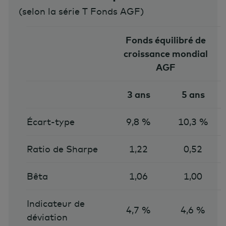
(
selon la série T Fonds AGF
)
Fonds équilibré de
croissance mondial
AGF
3 ans
5 ans
Écart-type
9,8 %
10,3 %
Ratio de Sharpe
1,22
0,52
Bêta
1,06
1,00
Indicateur de
4,7 %
4,6 %
déviation