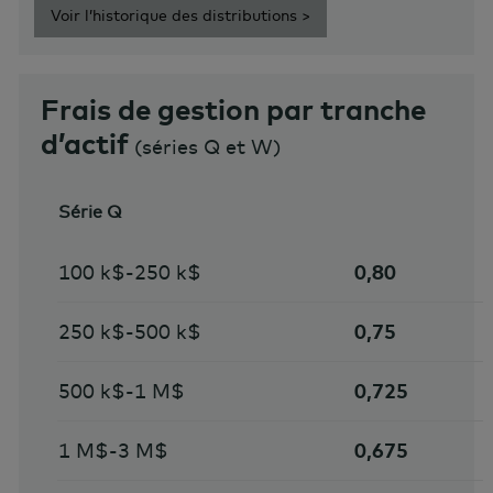
Voir l’historique des distributions >
Frais de gestion par tranche
d’actif
(séries Q et W)
Série Q
100 k$-250 k$
0,80
250 k$-500 k$
0,75
500 k$-1 M$
0,725
1 M$-3 M$
0,675