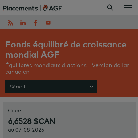
Skip to content
Fonds équilibré de croissance
mondial AGF
Équilibrés mondiaux d'actions | Version dollar
canadien
Série T
Show menu
Cours
6,6528 $CAN
au
07-08-2026