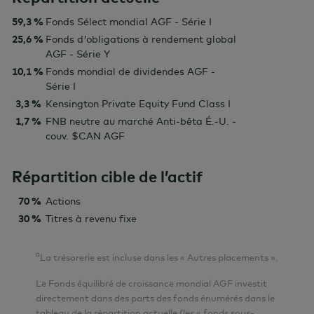
59,3 %
Fonds Sélect mondial AGF - Série I
25,6 %
Fonds d'obligations à rendement global
AGF - Série Y
10,1 %
Fonds mondial de dividendes AGF -
Série I
3,3 %
Kensington Private Equity Fund Class I
1,7 %
FNB neutre au marché Anti-bêta É.-U. -
couv. $CAN AGF
Répartition cible de l’actif
70 %
Actions
30 %
Titres à revenu fixe
¤
La trésorerie est incluse dans les « Autres placements ».
Le Fonds équilibré de croissance mondial AGF investit
directement dans des parts des fonds énumérés dans le
tableau de la répartition actuelle (les « fonds sous-