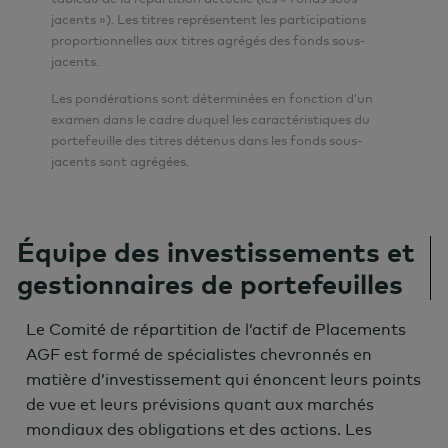
jacents »). Les titres représentent les participations
proportionnelles aux titres agrégés des fonds sous-
jacents.
Les pondérations sont déterminées en fonction d’un
examen dans le cadre duquel les caractéristiques du
portefeuille des titres détenus dans les fonds sous-
jacents sont agrégées.
Équipe des investissements et
gestionnaires de portefeuilles
Le Comité de répartition de l’actif de Placements
AGF est formé de spécialistes chevronnés en
matière d’investissement qui énoncent leurs points
de vue et leurs prévisions quant aux marchés
mondiaux des obligations et des actions. Les