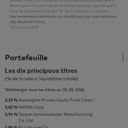
Veuillez noter que l'absence de données dans le graphique à
barres, pour une période de rendement précise, signifie que le
taux de rendement est de 0 %, sauf indication contraire.
Les rendements antérieurs ne constituent pas une indication
des résultats futurs.
^3 octobre 2003
Portefeuille
Les dix principaux titres
(% de la valeur liquidative totale)
Télécharger tous les titres au
31-05-2026
3,25 %
Kensington Private Equity Fund Class I
3,02 %
NVIDIA Corp.
2,91 %
Taiwan Semiconductor Manufacturing
Co. Ltd.
2,84 %
Eli Lilly and Co.