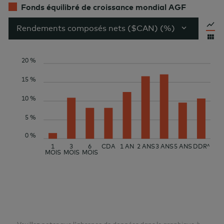
Fonds équilibré de croissance mondial AGF
Rendements composés nets ($CAN) (%)
20 %
15 %
10 %
5 %
0 %
1
3
6
CDA
1 AN
2 ANS
3 ANS
5 ANS
DDR^
MOIS
MOIS
MOIS