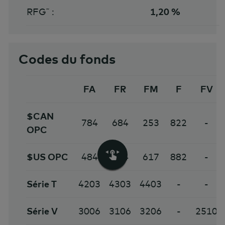
RFG˜ :
1,20 %
Codes du fonds
FA
FR
FM
F
FV
$CAN
784
684
253
822
-
OPC
$US OPC
484
584
617
882
-
Série T
4203
4303
4403
-
-
Série V
3006
3106
3206
-
2510