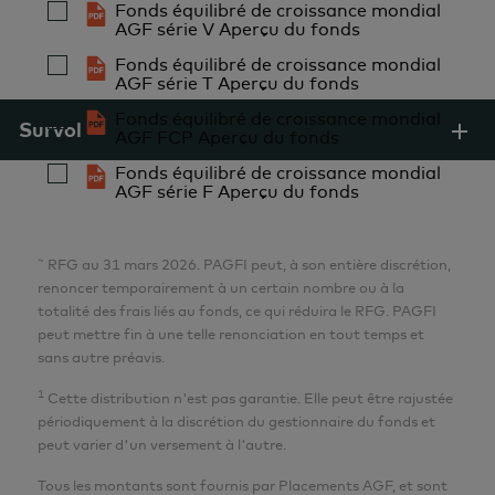
Fonds équilibré de croissance mondial
AGF série V Aperçu du fonds
Fonds équilibré de croissance mondial
AGF série T Aperçu du fonds
Fonds équilibré de croissance mondial
Survol
AGF FCP Aperçu du fonds
Fonds équilibré de croissance mondial
AGF série F Aperçu du fonds
~
RFG au 31 mars 2026. PAGFI peut, à son entière discrétion,
renoncer temporairement à un certain nombre ou à la
totalité des frais liés au fonds, ce qui réduira le RFG. PAGFI
peut mettre fin à une telle renonciation en tout temps et
sans autre préavis.
1
Cette distribution n'est pas garantie. Elle peut être rajustée
périodiquement à la discrétion du gestionnaire du fonds et
peut varier d'un versement à l'autre.
Tous les montants sont fournis par Placements AGF, et sont