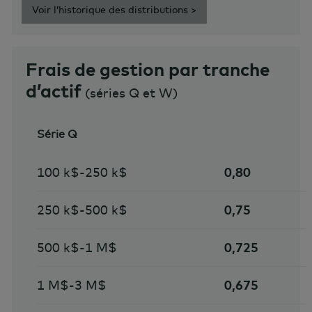
Voir l’historique des distributions >
Frais de gestion par tranche
d’actif
(séries Q et W)
Série Q
100 k$-250 k$
0,80
250 k$-500 k$
0,75
500 k$-1 M$
0,725
1 M$-3 M$
0,675