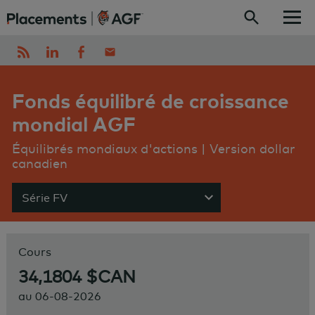
Skip to content
Fonds équilibré de croissance
mondial AGF
Équilibrés mondiaux d'actions | Version dollar
canadien
Série FV
Show menu
Cours
34,1804 $CAN
au
06-08-2026