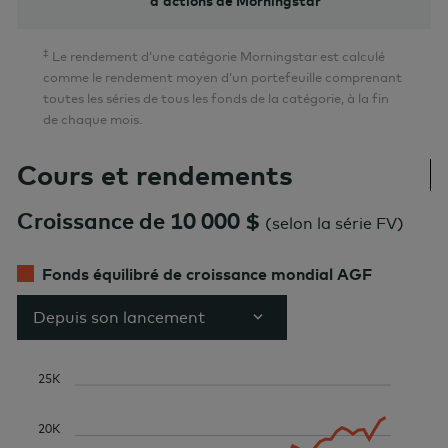
d'actions de Morningstar
‡
Le rendement d’une catégorie Morningstar est calculé
comme le rendement moyen d’un portefeuille comprenant
toutes les séries de tous les fonds de la catégorie, à la fin
de chaque mois.
Cours et rendements
Croissance de 10 000 $
(
selon la série FV
)
Fonds équilibré de croissance mondial AGF
Depuis son lancement
25K
20K