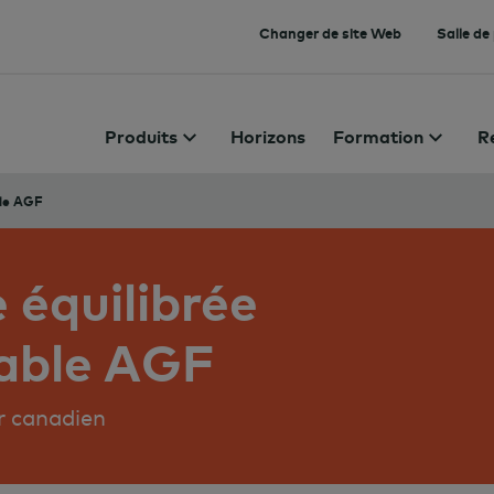
Changer de site Web
Salle de
Produits
Horizons
Formation
R
ble AGF
 équilibrée
rable AGF
ar canadien