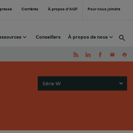
 presse
Carrières
À propos d'AGF
Pour nous joindre
essources
Conseillers
À propos de nous
Série W
Sho