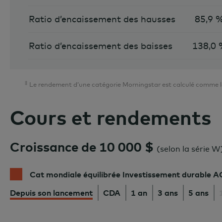
Ratio d’encaissement des hausses
85,9 
Ratio d’encaissement des baisses
138,0
‡
Le rendement d’une catégorie Morningstar est calculé comme le 
Cours et rendements
Croissance de 10 000 $
(
selon la série W
Cat mondiale équilibrée Investissement durable 
Depuis son lancement
CDA
1 an
3 ans
5 ans