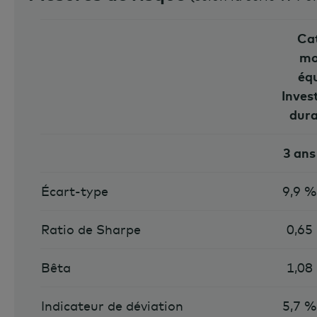
Ca
mo
équ
Inves
dur
3 ans
Écart-type
9,9 %
Ratio de Sharpe
0,65
Bêta
1,08
Indicateur de déviation
5,7 %