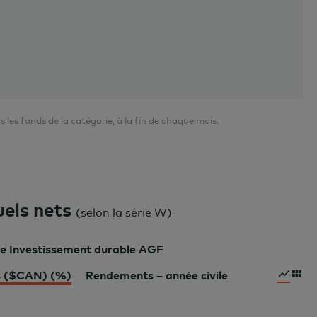
es fonds de la catégorie, à la fin de chaque mois.
els nets
(
selon la série W
)
ée Investissement durable AGF
s ($CAN) (%)
Rendements – année civile