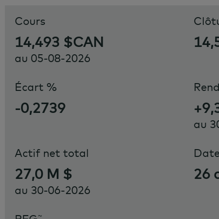
Cours
Clôt
14,493 $CAN
14,
au
05-08-2026
Écart %
Ren
-0,2739
+9,
au
3
Actif net total
Date
27,0 M $
26 
au
30-06-2026
~