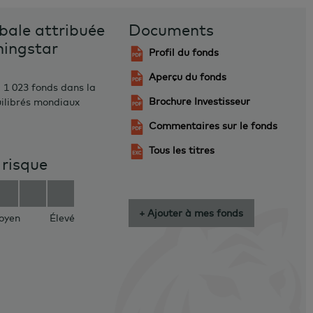
bale attribuée
Documents
ningstar
Profil du fonds
Aperçu du fonds
 1 023 fonds dans la
Brochure Investisseur
uilibrés mondiaux
Commentaires sur le fonds
Tous les titres
 risque
+ Ajouter à mes fonds
oyen
Élevé