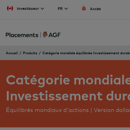
Skip to content
Investisseur
FR
Accès
Accueil
Produits
Catégorie mondiale équilibrée Investissement dura
Catégorie mondiale
Investissement du
Équilibrés mondiaux d'actions | Version doll