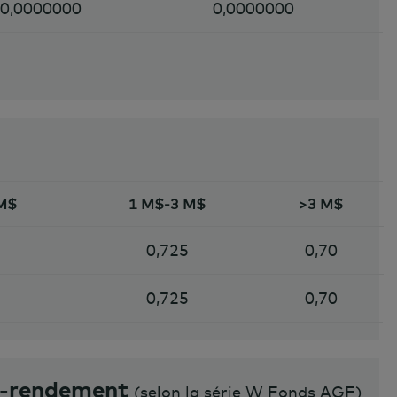
0,0000000
0,0000000
 M$
1 M$-3 M$
>3 M$
0,725
0,70
0,725
0,70
e-rendement
(
selon la série W Fonds AGF
)