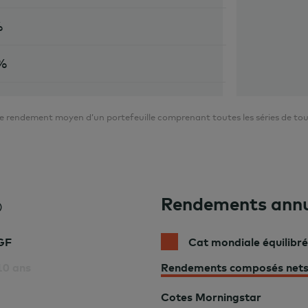
%
 %
rendement moyen d’un portefeuille comprenant toutes les séries de tous l
Rendements annu
)
AGF
Cat mondiale équilibr
10 ans
Rendements composés net
Cotes Morningstar