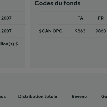
Codes du fonds
t 2007
FA
FR
t 2007
$CAN OPC
9863
9860
llion(s) $
nds
Distribution totale
Revenu
Ga