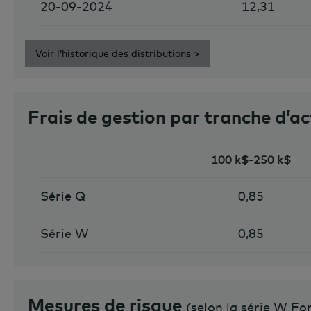
20-09-2024
12,31
Voir l’historique des distributions >
Frais de gestion par tranche d’ac
100 k$-250 k$
Série Q
0,85
Série W
0,85
Mesures de risque
(
selon la série W F