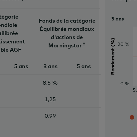
tégorie
3 ans
Fonds de la catégorie
ndiale
Équilibrés mondiaux
ilibrée
d'actions de
Rendement (%)
tissement
20 %
‡
Morningstar
able AGF
5 ans
3 ans
5 ans
8,5 %
0 %
5
1,25
0,99