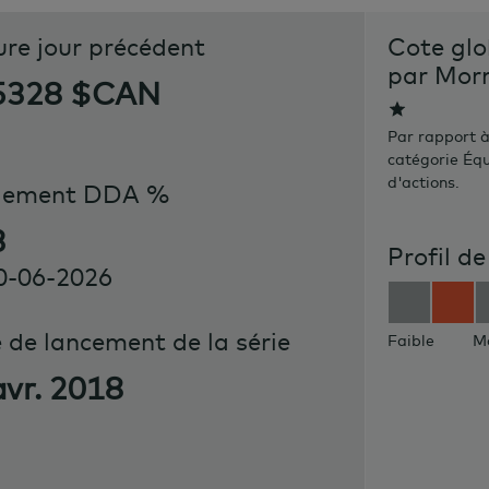
ure jour précédent
Cote glo
par Mor
5328 $CAN
Par rapport à
catégorie Éq
d'actions.
dement DDA %
3
Profil de
0-06-2026
 de lancement de la série
Faible
M
avr. 2018