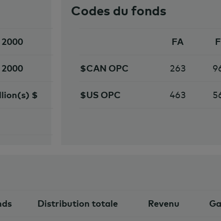
Codes du fonds
l 2000
FA
F
l 2000
$CAN OPC
263
9
llion(s) $
$US OPC
463
5
nds
Distribution totale
Revenu
Ga