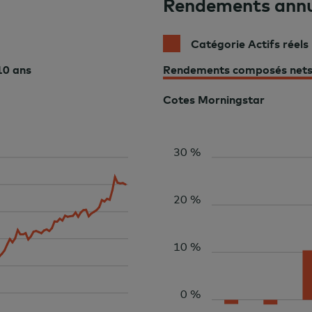
Rendements annu
Catégorie Actifs réel
10 ans
Rendements composés net
Cotes Morningstar
30 %
20 %
10 %
0 %