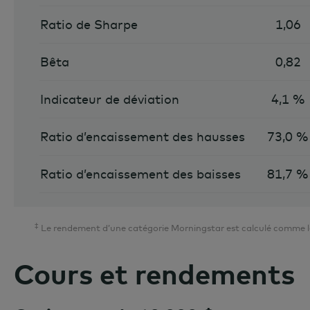
Ratio de Sharpe
1,06
Bêta
0,82
Indicateur de déviation
4,1 %
Ratio d’encaissement des hausses
73,0 %
Ratio d’encaissement des baisses
81,7 %
‡
Le rendement d’une catégorie Morningstar est calculé comme le 
Cours et rendements