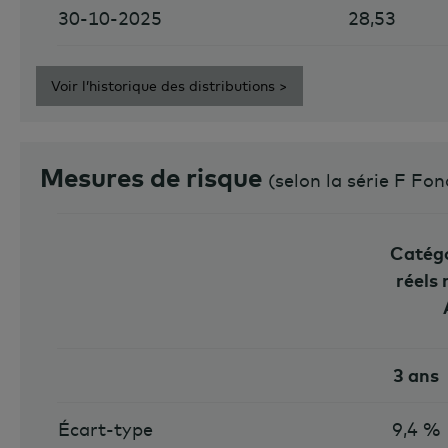
30-10-2025
28,53
Voir l’historique des distributions >
Mesures de risque
(
selon la série F Fo
Catégo
réels
3 ans
Écart-type
9,4 %