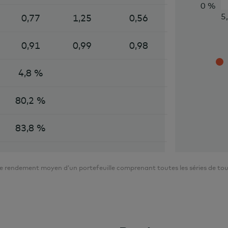
0 %
5
0,77
1,25
0,56
0,91
0,99
0,98
4,8 %
80,2 %
83,8 %
rendement moyen d’un portefeuille comprenant toutes les séries de tous l