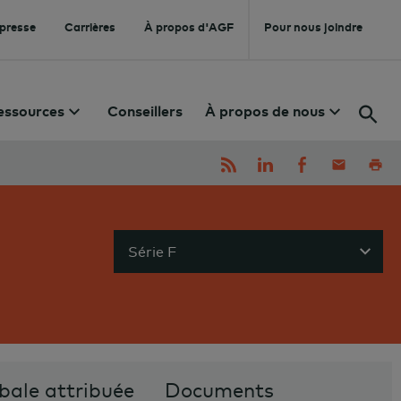
 presse
Carrières
À propos d'AGF
Pour nous joindre
essources
Conseillers
À propos de nous
Série F
Sho
bale attribuée
Documents