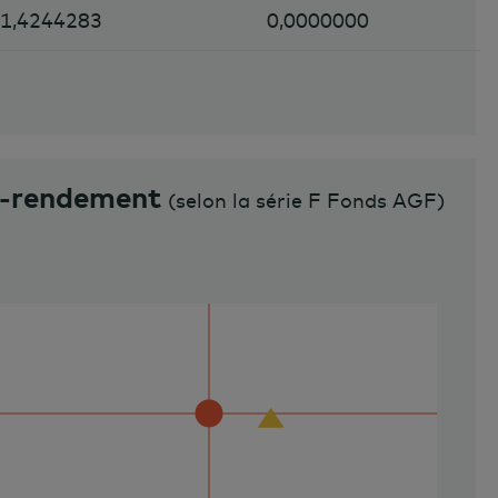
1,4244283
0,0000000
e-rendement
(
selon la série F Fonds AGF
)