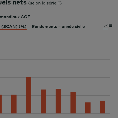
els nets
(
selon la série F
)
s mondiaux AGF
s ($CAN) (%)
Rendements – année civile