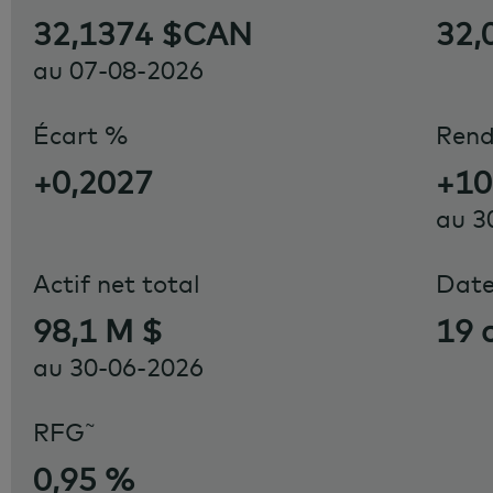
32,1374 $CAN
32,
au
07-08-2026
Écart %
Ren
+0,2027
+10
au
3
Actif net total
Date
98,1 M $
19 
au
30-06-2026
~
RFG
0,95 %