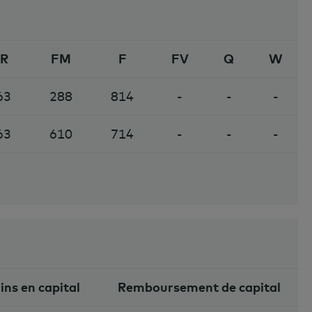
R
FM
F
FV
Q
W
63
288
814
-
-
-
63
610
714
-
-
-
ins en capital
Remboursement de capital