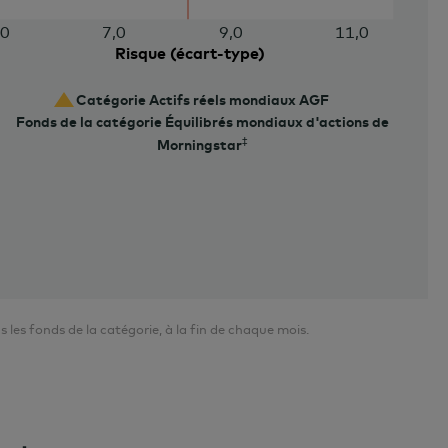
,0
7,0
9,0
11,0
Risque (écart-type)
Catégorie Actifs réels mondiaux AGF
Fonds de la catégorie Équilibrés mondiaux d'actions de
Morningstar
es fonds de la catégorie, à la fin de chaque mois.