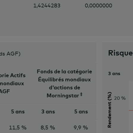
1,4244283
0,0000000
Risqu
nds AGF
)
Fonds de la catégorie
3 ans
rie Actifs
Équilibrés mondiaux
 mondiaux
d'actions de
AGF
‡
Rendement (%)
Morningstar
20 %
5 ans
3 ans
5 ans
11,5 %
8,5 %
9,9 %