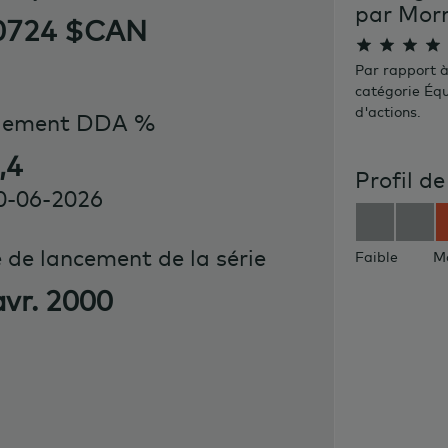
par Mor
0724 $CAN
Par rapport à
catégorie Éq
d'actions.
dement DDA %
,4
Profil de
0-06-2026
 de lancement de la série
Faible
M
avr. 2000