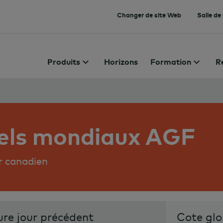
Changer de site Web
Salle de
Produits
Horizons
Formation
R
éels mondiaux AGF
ar canadien
ure jour précédent
Cote glo