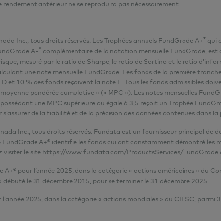
e rendement antérieur ne se reproduira pas nécessairement.
®
nada Inc., tous droits réservés. Les Trophées annuels FundGrade A+
qui d
®
 FundGrade A+
complémentaire de la notation mensuelle FundGrade, est dé
ue, mesuré par le ratio de Sharpe, le ratio de Sortino et le ratio d’infor
 calculant une note mensuelle FundGrade. Les fonds de la première tranch
e D et 10 % des fonds reçoivent la note E. Tous les fonds admissibles do
e « moyenne pondérée cumulative » (« MPC »). Les notes mensuelles FundGr
s possédant une MPC supérieure ou égale à 3,5 reçoit un Trophée FundGr
s’assurer de la fiabilité et de la précision des données contenues dans la 
ada Inc., tous droits réservés. Fundata est un fournisseur principal de 
te FundGrade A+® identifie les fonds qui ont constamment démontré les me
visiter le site
https://www.fundata.com/ProductsServices/FundGrade.
 A+® pour l’année 2025, dans la catégorie « actions américaines » du C
a débuté le 31 décembre 2015, pour se terminer le 31 décembre 2025.
’année 2025, dans la catégorie « actions mondiales » du CIFSC, parmi 3