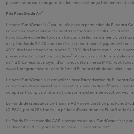
placement ne sont pas garantis, leur valeur change fréquemment et l
®
Prix FundGrade A+
®
La note FundGrade A+
est utilisée avec la permission de Fundata Ca
canadiens, sont remis par Fundata Canada Inc. Le calcul de la note
FundGrade évalue les fonds en fonction de leur rendement ajusté au risq
des périodes de 2 à 10 ans. Les résultats sont alors équipondérés en
40 % des fonds reçoivent la note C, 20 % des fonds recueillent la not
®
précédente. La note FundGrade A+
utilise un calcul dans le style d
de 4 à 0. Le résultat moyen d’un fonds détermine sa MPC. Tout fond
www.fundgradeawards.com
. Même si Fundata fait de son mieux pour 
La note FundGrade A+® est utilisée avec l’autorisation de Fundata Can
canadienne des services financiers et aux médias des affaires. La no
complète. Pour plus d’informations sur le système de notation, veuillez 
Le Fonds de croissance américaine AGF a remporté un prix FundGrade
(CIFSC), parmi 256 fonds. La période d’évaluation de FundGrade A+ 
Le Fonds Sélect mondial AGF a remporté un prix FundGrade A+® pour l
31 décembre 2015, pour se terminer le 31 décembre 2025.