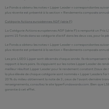
Le Fonds a obtenu les notes « Lipper Leader » correspondantes suivantes p
plus récente est présenté
à la section « Rendements composés annual
Catégorie Actions européennes AGF (série F)
La Catégorie Actions européennes AGF (série F) a remporté un Prix L
parmi 15 fonds dans sa catégorie d’actif dans les deux cas, pour la pér
Le Fonds a obtenu les notes « Lipper Leader » correspondantes suivantes p
plus récente est présenté
à la section « Rendements composés annual
Les prix LSEG Lipper sont décernés chaque année. Ils récompensent les
rapport à leurs pairs. Ils s’appuient sur les notes Lipper Leader de r
meilleur résultat Lipper Leader pour le rendement constant (taux de 
la plus élevée de chaque catégorie sont nommés « Lipper Leaders for Co
20 % du milieu obtiennent la note de 3 ; ceux de l'avant-dernière tra
renseignements, consultez le site lipperfundawards.com. Bien que LSEG
garantie à cet effet.