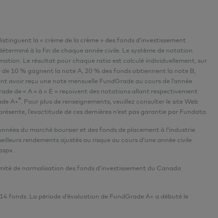
istinguent la « crème de la crème » des fonds d’investissement
terminé à la fin de chaque année civile. Le système de notation
mation. Le résultat pour chaque ratio est calculé individuellement, sur
e de 10 % gagnent la note A, 20 % des fonds obtiennent la note B,
ivent avoir reçu une note mensuelle FundGrade au cours de l’année
ade de « A » à « E » reçoivent des notations allant respectivement
®
ade A+
. Pour plus de renseignements, veuillez consulter le site Web
présente, l’exactitude de ces dernières n’est pas garantie par Fundata.
données du marché boursier et des fonds de placement à l’industrie
illeurs rendements ajustés au risque au cours d’une année civile
aspx
.
omité de normalisation des fonds d’investissement du Canada
14 fonds. La période d’évaluation de FundGrade A+ a débuté le