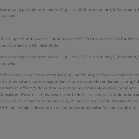
our la période terminée le 31 juillet 2025 : s. o. (un an), 5 (trois ans), 5
isés »
ici
.
SEG Lipper Fund Awards Canada pour 2025, à titre de meilleur fonds d’ac
iode terminée le 31 juillet 2025.
our la période terminée le 31 juillet 2025 : s. o. (un an), 5 (trois ans), 5
isés »
ici
.
 fonds (et les sociétés émettrices) qui ont fourni, de façon constante et 
endement constant, qui correspondent à une mesure de rendement corrigé du 
rendement effectif) dans chaque catégorie admissible évaluée remporte le
nsistent Return » et reçoivent la note de 5 ; les fonds situés dans la tr
nche de 20 % obtiennent la note de 2, et ceux situés dans la dernière tran
 Lipper déploie des efforts raisonnables pour veiller à l’exactitude et à 