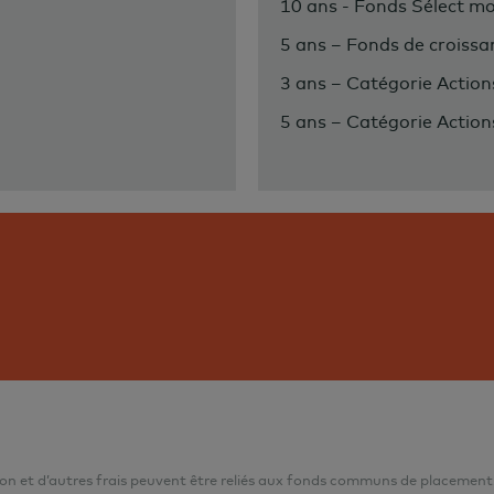
10 ans - Fonds Sélect mo
5 ans – Fonds de croissa
3 ans – Catégorie Action
5 ans – Catégorie Action
ion et d’autres frais peuvent être reliés aux fonds communs de placement. 