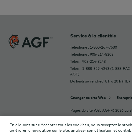
Service à la clientèle
Téléphone : 1-800-267-7630
Téléphone : 905-214-8203
Téléc. : 905-214-8243
Téléc. : 1-888-329-4243 (1-888-FAX-
AGF)
Du lundi au vendredi 8 h à 20 h (HE)
Changer de site Web
Entrepri
Pages du site Web AGF © 2026 La Soc
En cliquant sur « Accepter tous les cookies », vous acceptez le stoc
améliorer la navigation sur le site, analyser son utilisation et contr