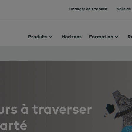
Changer de site Web
Salle de
Produits
Horizons
Formation
R
urs à traverser
larté