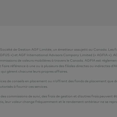
a Société de Gestion AGF Limitée, un émetteur assujetti au Canada. Les f
FUS ») et AGF International Advisors Company Limited (« AGFIA »). AGFA
ommissions de valeurs mobilières à travers le Canada. AGFIA est réglementé
e référence à une ou à plusieurs des filiales directes ou indirectes d’AG
 qui gèrent chacune leurs propres affaires.
es de conseils en placement ou n’offrent des fonds de placement que dans l
utorisés à fournir ces services.
es commissions de suivi, des frais de gestion et d’autres frais peuvent êt
is, leur valeur change fréquemment et le rendement antérieur ne se repr