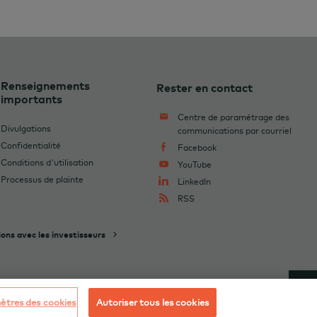
Renseignements
Rester en contact
importants
Centre de paramétrage des
Divulgations
communications par courriel
Confidentialité
Facebook
Conditions d'utilisation
YouTube
Processus de plainte
LinkedIn
RSS
ions avec les investisseurs
tres des cookies
Autoriser tous les cookies