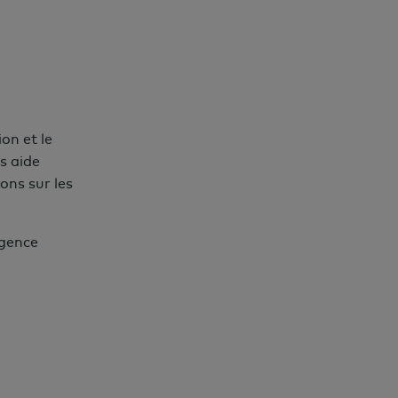
on et le
s aide
ons sur les
igence