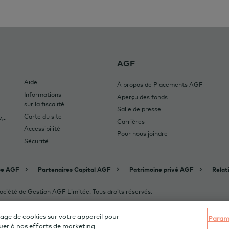
AGF
Aide
À propos de Placements AGF
Informations
Aperçu des fonds
sur la fiscalité
Salle de presse
Carte du site
4-
Carrières
Accessibilité
Pour nous joindre
Sécurité
se AGF
Partenaires Capital AGF
Patrimoine privé AGF
Relat
iété de Gestion AGF Limitée. Tous droits réservés.
kage de cookies sur votre appareil pour
Paramè
ibuer à nos efforts de marketing.